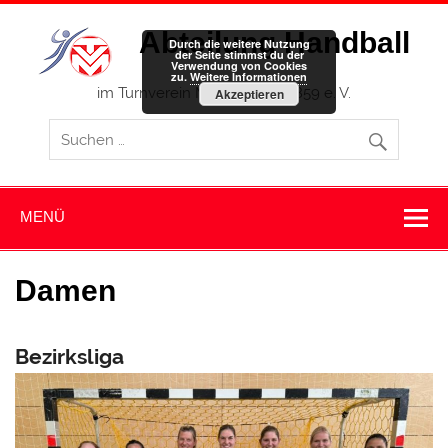
Zum
Inhalt
Abteilung Handball
springen
Durch die weitere Nutzung
der Seite stimmst du der
Verwendung von Cookies
zu.
Weitere Informationen
im Turnverein Memmingen 1859 e. V.
Akzeptieren
MENÜ
Damen
Bezirksliga