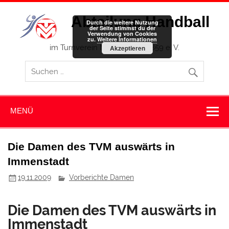
Zum
Inhalt
Abteilung Handball
springen
Durch die weitere Nutzung
der Seite stimmst du der
Verwendung von Cookies
zu.
Weitere Informationen
im Turnverein Memmingen 1859 e. V.
Akzeptieren
MENÜ
Die Damen des TVM auswärts in
Immenstadt
19.11.2009
Vorberichte Damen
Die Damen des TVM auswärts in
Immenstadt