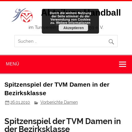
Zum
Inhalt
Abteilung Handball
springen
Durch die weitere Nutzung
der Seite stimmst du der
Verwendung von Cookies
zu.
Weitere Informationen
im Turnverein Memmingen 1859 e. V.
Akzeptieren
MENÜ
Spitzenspiel der TVM Damen in der
Bezirksklasse
26.01.2010
Vorberichte Damen
Spitzenspiel der TVM Damen in
der Bezirksklasse