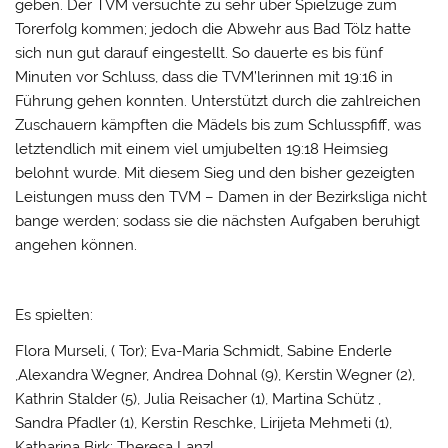
geben. Der TVM versuchte zu sehr über Spielzüge zum
Torerfolg kommen; jedoch die Abwehr aus Bad Tölz hatte
sich nun gut darauf eingestellt. So dauerte es bis fünf
Minuten vor Schluss, dass die TVM’lerinnen mit 19:16 in
Führung gehen konnten. Unterstützt durch die zahlreichen
Zuschauern kämpften die Mädels bis zum Schlusspfiff, was
letztendlich mit einem viel umjubelten 19:18 Heimsieg
belohnt wurde. Mit diesem Sieg und den bisher gezeigten
Leistungen muss den TVM – Damen in der Bezirksliga nicht
bange werden; sodass sie die nächsten Aufgaben beruhigt
angehen können.
Es spielten:
Flora Murseli, ( Tor); Eva-Maria Schmidt, Sabine Enderle
,Alexandra Wegner, Andrea Dohnal (9), Kerstin Wegner (2),
Kathrin Stalder (5), Julia Reisacher (1), Martina Schütz ,
Sandra Pfadler (1), Kerstin Reschke, Lirijeta Mehmeti (1),
Katharina Birk; Theresa Lanzl