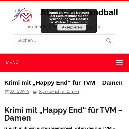
Zum
Inhalt
Abteilung Handball
springen
Durch die weitere Nutzung
der Seite stimmst du der
Verwendung von Cookies
zu.
Weitere Informationen
im Turnverein Memmingen 1859 e. V.
Akzeptieren
MENÜ
Krimi mit „Happy End“ für TVM – Damen
22.10.2010
Spielberichte Damen
Krimi mit „Happy End“ für TVM –
Damen
Gleich in ihrem ersten Heimspiel boten die die TVM –