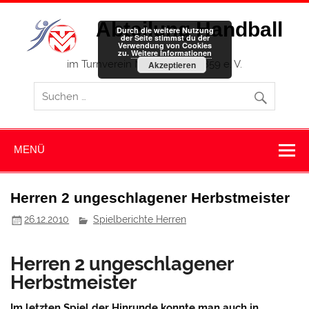
Zum
Inhalt
Abteilung Handball
springen
Durch die weitere Nutzung
der Seite stimmst du der
Verwendung von Cookies
zu.
Weitere Informationen
im Turnverein Memmingen 1859 e. V.
Akzeptieren
MENÜ
Herren 2 ungeschlagener Herbstmeister
26.12.2010
Spielberichte Herren
Herren 2 ungeschlagener
Herbstmeister
Im letzten Spiel der Hinrunde konnte man auch in