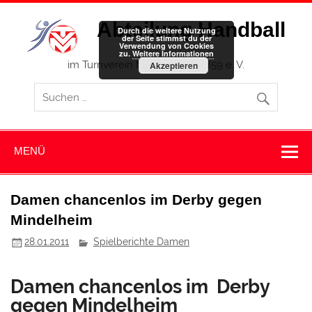
Zum
Inhalt
Abteilung Handball
springen
Durch die weitere Nutzung
der Seite stimmst du der
Verwendung von Cookies
zu.
Weitere Informationen
im Turnverein Memmingen 1859 e. V.
Akzeptieren
MENÜ
Damen chancenlos im Derby gegen
Mindelheim
28.01.2011
Spielberichte Damen
Damen chancenlos im Derby
gegen Mindelheim