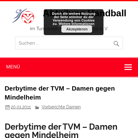
Zum
Inhalt
Abteilung Handball
springen
Durch die weitere Nutzung
der Seite stimmst du der
Verwendung von Cookies
zu.
Weitere Informationen
im Turnverein Memmingen 1859 e. V.
Akzeptieren
MENÜ
Derbytime der TVM – Damen gegen
Mindelheim
20.01.2011
Vorberichte Damen
Derbytime der TVM – Damen
gegen Mindelheim