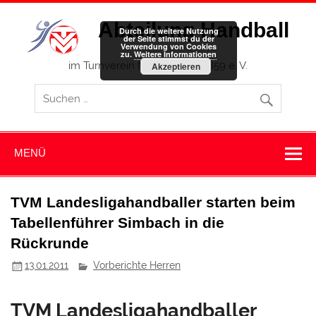
Zum
Inhalt
Abteilung Handball
springen
Durch die weitere Nutzung
der Seite stimmst du der
Verwendung von Cookies
zu.
Weitere Informationen
im Turnverein Memmingen 1859 e. V.
Akzeptieren
MENÜ
TVM Landesligahandballer starten beim
Tabellenführer Simbach in die
Rückrunde
13.01.2011
Vorberichte Herren
TVM Landesligahandballer