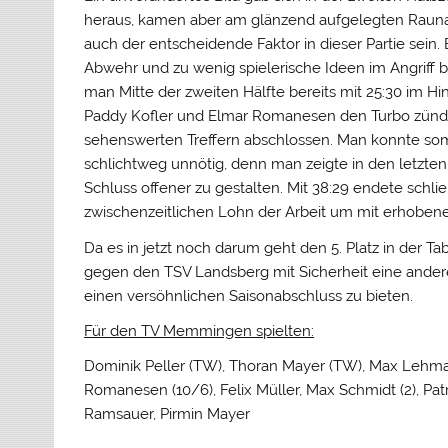
heraus, kamen aber am glänzend aufgelegten Raunau
auch der entscheidende Faktor in dieser Partie sein
Abwehr und zu wenig spielerische Ideen im Angriff b
man Mitte der zweiten Hälfte bereits mit 25:30 im Hi
Paddy Kofler und Elmar Romanesen den Turbo zünde
sehenswerten Treffern abschlossen. Man konnte som
schlichtweg unnötig, denn man zeigte in den letzten
Schluss offener zu gestalten. Mit 38:29 endete schli
zwischenzeitlichen Lohn der Arbeit um mit erhobe
Da es in jetzt noch darum geht den 5. Platz in der T
gegen den TSV Landsberg mit Sicherheit eine and
einen versöhnlichen Saisonabschluss zu bieten.
Für den TV Memmingen spielten:
Dominik Peller (TW), Thoran Mayer (TW), Max Lehma
Romanesen (10/6), Felix Müller, Max Schmidt (2), Patri
Ramsauer, Pirmin Mayer