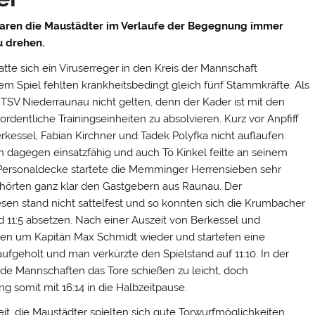
waren die Maustädter im Verlaufe der Begegnung immer
u drehen.
te sich ein Viruserreger in den Kreis der Mannschaft
em Spiel fehlten krankheitsbedingt gleich fünf Stammkräfte. Als
 TSV Niederraunau nicht gelten, denn der Kader ist mit den
entliche Trainingseinheiten zu absolvieren. Kurz vor Anpfiff
erkessel, Fabian Kirchner und Tadek Polyfka nicht auflaufen
agegen einsatzfähig und auch Tö Kinkel feilte an seinem
ersonaldecke startete die Memminger Herrensieben sehr
gehörten ganz klar den Gastgebern aus Raunau. Der
n stand nicht sattelfest und so konnten sich die Krumbacher
nd 11:5 absetzen. Nach einer Auszeit von Berkessel und
nnen um Kapitän Max Schmidt wieder und starteten eine
ufgeholt und man verkürzte den Spielstand auf 11:10. In der
eide Mannschaften das Tore schießen zu leicht, doch
g somit mit 16:14 in die Halbzeitpause.
eit, die Maustädter spielten sich gute Torwurfmöglichkeiten