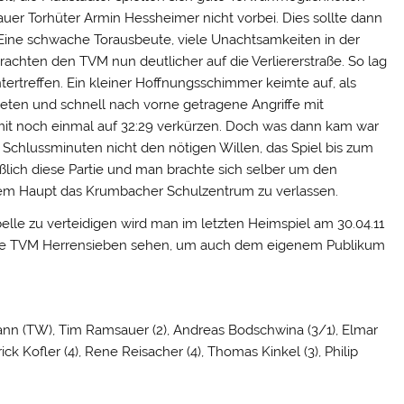
er Torhüter Armin Hessheimer nicht vorbei. Dies sollte dann
. Eine schwache Torausbeute, viele Unachtsamkeiten in der
rachten den TVM nun deutlicher auf die Verliererstraße. So lag
ntertreffen. Ein kleiner Hoffnungsschimmer keimte auf, als
ten und schnell nach vorne getragene Angriffe mit
it noch einmal auf 32:29 verkürzen. Doch was dann kam war
 Schlussminuten nicht den nötigen Willen, das Spiel bis zum
eßlich diese Partie und man brachte sich selber um den
nem Haupt das Krumbacher Schulzentrum zu verlassen.
abelle zu verteidigen wird man im letzten Heimspiel am 30.04.11
ere TVM Herrensieben sehen, um auch dem eigenem Publikum
nn (TW), Tim Ramsauer (2), Andreas Bodschwina (3/1), Elmar
ck Kofler (4), Rene Reisacher (4), Thomas Kinkel (3), Philip