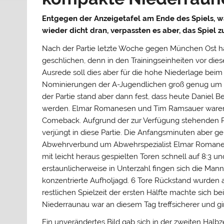
Entgegen der Anzeigetafel am Ende des Spiels, 
wieder dicht dran, verpassten es aber, das Spiel z
Nach der Partie letzte Woche gegen München Ost hat
geschlichen, denn in den Trainingseinheiten vor dies
Ausrede soll dies aber für die hohe Niederlage beim
Nominierungen der A-Jugendlichen groß genug um ord
der Partie stand aber dann fest, dass heute Daniel B
werden. Elmar Romanesen und Tim Ramsauer waren d
Comeback. Aufgrund der zur Verfügung stehenden P
verjüngt in diese Partie. Die Anfangsminuten aber 
Abwehrverbund um Abwehrspezialist Elmar Romanese
mit leicht heraus gespielten Toren schnell auf 8:3 u
erstaunlicherweise in Unterzahl fingen sich die Ma
konzentrierte Aufholjagd. 6 Tore Rückstand wurden a
restlichen Spielzeit der ersten Hälfte machte sich b
Niederraunau war an diesem Tag treffsicherer und gin
Ein unverändertes Bild gab sich in der zweiten Halbz