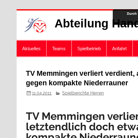
Zum
Durch 
Inhalt
Abteilung Hand
springen
Aktuelles
Teams
Spielbetrieb
Anfahrt
TV Memmingen verliert verdient, 
gegen kompakte Niederrauner
11.04.2011
Spielberichte Herren
TV Memmingen verliert
letztendlich doch et
kompakte Niederraun