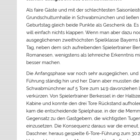
Als faire Gäste und mit der schlechtesten Saisonlei
Grundschulturnhalle in Schwabmünchen und ließen 
Geburtstag gleich beide Punkte als Geschenk da. Es
will einfach nichts klappen. Wenn man aber dazu noc
ausgeglichenen zweithöchsten Spielklasse Bayerns k
Tag, neben dem sich aufreibenden Spielertrainer Ber
Romanesen, wenigstens als lehrreiche Erkenntnis 
besser machen.
Die Anfangsphase war noch sehr ausgeglichen, und
Führung ständig hin und her. Dann aber mussten di
Schwabmünchner auf 5 Tore zum 14:9 davonziehen las
verkürzen. Von Spielertrainer Berkessel in der Halbz
Kabine und konnte den drei Tore Rückstand aufholen
kam die entscheidende Spielphase, in der die Mem
Gegensatz zu den Gastgebern, die wichtigsten Tugen
einzusetzen. Die Konsequenz daraus war die erneut
Daschner, heraus gespielte 6-Tore-Führung zum 30:24.