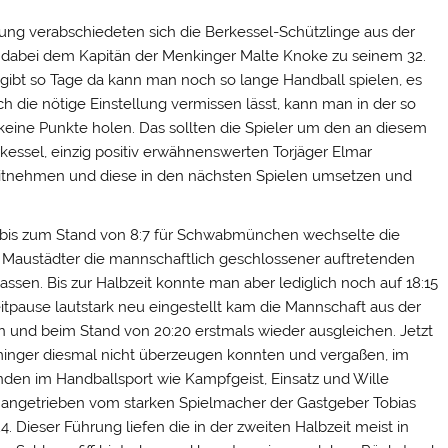
stung verabschiedeten sich die Berkessel-Schützlinge aus der
dabei dem Kapitän der Menkinger Malte Knoke zu seinem 32.
 gibt so Tage da kann man noch so lange Handball spielen, es
h die nötige Einstellung vermissen lässt, kann man in der so
eine Punkte holen. Das sollten die Spieler um den an diesem
kessel, einzig positiv erwähnenswerten Torjäger Elmar
mitnehmen und diese in den nächsten Spielen umsetzen und
 bis zum Stand von 8:7 für Schwabmünchen wechselte die
e Maustädter die mannschaftlich geschlossener auftretenden
sen. Bis zur Halbzeit konnte man aber lediglich noch auf 18:15
eitpause lautstark neu eingestellt kam die Mannschaft aus der
 und beim Stand von 20:20 erstmals wieder ausgleichen. Jetzt
minger diesmal nicht überzeugen konnten und vergaßen, im
den im Handballsport wie Kampfgeist, Einsatz und Wille
, angetrieben vom starken Spielmacher der Gastgeber Tobias
 Dieser Führung liefen die in der zweiten Halbzeit meist in