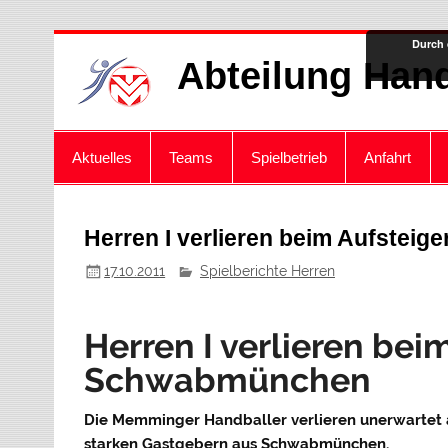
Zum
Durch 
Inhalt
Abteilung Hand
springen
Aktuelles
Teams
Spielbetrieb
Anfahrt
Herren I verlieren beim Aufstei
17.10.2011
Spielberichte Herren
Herren I verlieren bei
Schwabmünchen
Die Memminger Handballer verlieren unerwartet ab
starken Gastgebern aus Schwabmünchen.