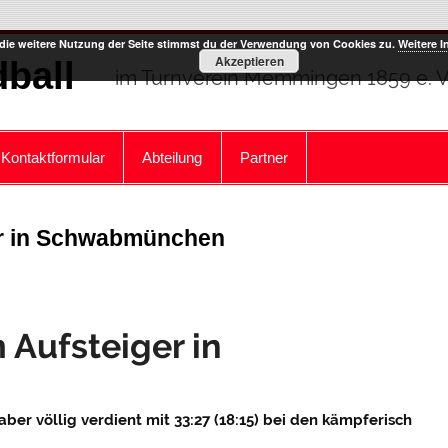
die weitere Nutzung der Seite stimmst du der Verwendung von Cookies zu.
Weitere I
Akzeptieren
ball
im Turnverein Memmingen 1859 e. V
Kontaktformular
Abteilung
Partner
ger in Schwabmünchen
m Aufsteiger in
er völlig verdient mit 33:27 (18:15) bei den kämpferisch