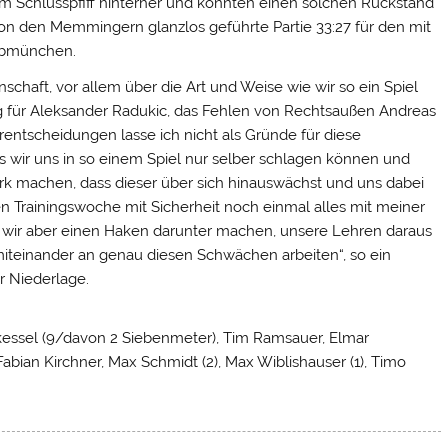
 Schlusspfiff hinterher und konnten einen solchen Rückstand
on den Memmingern glanzlos geführte Partie 33:27 für den mit
abmünchen.
schaft, vor allem über die Art und Weise wie wir so ein Spiel
 für Aleksander Radukic, das Fehlen von Rechtsaußen Andreas
ntscheidungen lasse ich nicht als Gründe für diese
ss wir uns in so einem Spiel nur selber schlagen können und
ark machen, dass dieser über sich hinauswächst und uns dabei
n Trainingswoche mit Sicherheit noch einmal alles mit meiner
wir aber einen Haken darunter machen, unsere Lehren daraus
iteinander an genau diesen Schwächen arbeiten“, so ein
r Niederlage.
rkessel (9/davon 2 Siebenmeter), Tim Ramsauer, Elmar
 Fabian Kirchner, Max Schmidt (2), Max Wiblishauser (1), Timo