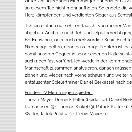
Unterzahl agierenden Memminger Handballer bis zum
an diesem Tag nicht mehr aufholen. So endete die v
Herz kämpfenden und verdienten Sieger aus Schw
„Ich bin einfach nur sehr enttäuscht von meiner Mann
abgeben. Auch die noch fehlende Spielberechtigung
Bodschwinna, oder auch merkwürdige Schiedsrichtere
Niederlage gelten, denn das einzige Problem ist, da
damit unseren Gegner in seiner eigenen Halle so st
auch noch fast vorführt. Ich werde in der kommende
Mannschaft zusammen analysieren, danach müssen 
ziehen und wieder nach vorne schauen und weiter m
enttäuschter Spielertrainer Daniel Berkessel nach de
Für den TV Memmingen spielten:
Thoran Mayer, Dominik Peller (beide Tor), Daniel Be
Romanesen (9), Thomas Kinkel (3), Patrick Kofler (1),
Walter, Tadek Polyfka (1), Pirmin Mayer (1)