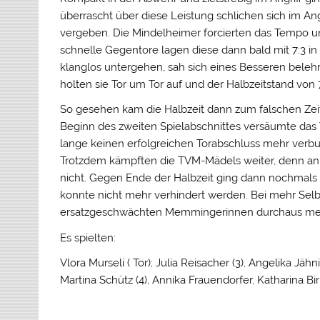
überrascht über diese Leistung schlichen sich im An
vergeben. Die Mindelheimer forcierten das Tempo
schnelle Gegentore lagen diese dann bald mit 7:3 i
klanglos untergehen, sah sich eines Besseren belehrt
holten sie Tor um Tor auf und der Halbzeitstand von
So gesehen kam die Halbzeit dann zum falschen Zei
Beginn des zweiten Spielabschnittes versäumte das
lange keinen erfolgreichen Torabschluss mehr verbu
Trotzdem kämpften die TVM-Mädels weiter, denn an
nicht. Gegen Ende der Halbzeit ging dann nochmals 
konnte nicht mehr verhindert werden. Bei mehr Sel
ersatzgeschwächten Memmingerinnen durchaus meh
Es spielten:
Vlora Murseli ( Tor); Julia Reisacher (3), Angelika Jäh
Martina Schütz (4), Annika Frauendorfer, Katharina Bi