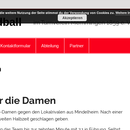
die weitere Nutzung der Seite stimmst du der Verwendung von Cookies zu.
Weitere I
Akzeptieren
ball
im Turnverein Memmingen 1859 e. V
Kontaktformular
Abteilung
Partner
n
r die Damen
TVM-Damen gegen den Lokalrivalen aus Mindelheim. Nach einer
zweiten Halbzeit geschlagen geben.
g das Team bis zur zehnten Minute mit 3:1 in Führung. Selbst