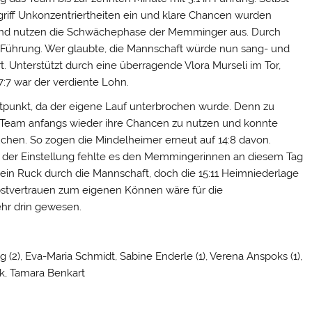
griff Unkonzentriertheiten ein und klare Chancen wurden
 und nutzen die Schwächephase der Memminger aus. Durch
n Führung. Wer glaubte, die Mannschaft würde nun sang- und
. Unterstützt durch eine überragende Vlora Murseli im Tor,
 7:7 war der verdiente Lohn.
tpunkt, da der eigene Lauf unterbrochen wurde. Denn zu
 Team anfangs wieder ihre Chancen zu nutzen und konnte
chen. So zogen die Mindelheimer erneut auf 14:8 davon.
 der Einstellung fehlte es den Memmingerinnen an diesem Tag
ein Ruck durch die Mannschaft, doch die 15:11 Heimniederlage
bstvertrauen zum eigenen Können wäre für die
r drin gewesen.
nig (2), Eva-Maria Schmidt, Sabine Enderle (1), Verena Anspoks (1),
rk, Tamara Benkart