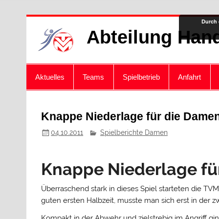
Zum
Durch 
Inhalt
Abteilung Hand
springen
Aktuelles
Teams
Spielbetrieb
Anfahrt
Knappe Niederlage für die Dame
04.10.2011
Spielberichte Damen
Knappe Niederlage fü
Überraschend stark in dieses Spiel starteten die 
guten ersten Halbzeit, musste man sich erst in der 
Kompakt in der Abwehr und zielstrebig im Angriff gin