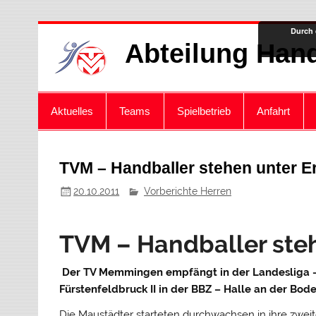
Zum
Durch 
Inhalt
Abteilung Hand
springen
Aktuelles
Teams
Spielbetrieb
Anfahrt
TVM – Handballer stehen unter E
20.10.2011
Vorberichte Herren
TVM – Handballer steh
Der TV Memmingen empfängt in der Landesliga 
Fürstenfeldbruck II in der BBZ – Halle an der Bod
Die Maustädter starteten durchwachsen in ihre zw