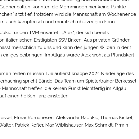
n Gegner galten, konnten die Memmingen hier keine Punkte
nchen“ sitzt tief, trotzdem wird die Mannschaft am Wochenende
dern auch kämpferisch und moralisch überzeugen kann.
ukic für den TVM erwartet. „Alex“, der sich bereits
on italienischen Erstligisten SSV Brixen. Aus privaten Gründen
passt menschlich zu uns und kann den jungen Wilden in der 1.
 einiges beibringen. Im Allgäu würde Alex wohl als Pfundskerl
emen reißen müssen. Die äußerst knappe 20:21 Niederlage des
erhaching spricht Bände. Das Team um Spielertrainer Berkessel
Mannschaft treffen, die keinen Punkt leichtfertig im Allgäu
auf einen heißen Tanz einstellen.
erkessel, Elmar Romanesen, Aleksandar Radukic, Thomas Kinkel,
alter, Patrick Kofler, Max Wiblishauser, Max Schmidt, Pirmin