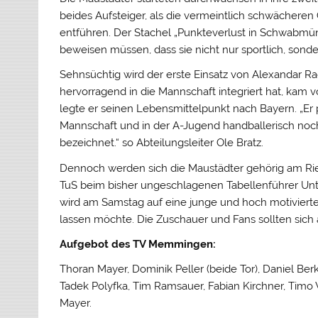
beides Aufsteiger, als die vermeintlich schwächere
entführen. Der Stachel „Punkteverlust in Schwabmü
beweisen müssen, dass sie nicht nur sportlich, son
Sehnsüchtig wird der erste Einsatz von Alexandar Rad
hervorragend in die Mannschaft integriert hat, kam v
legte er seinen Lebensmittelpunkt nach Bayern. „Er 
Mannschaft und in der A-Jugend handballerisch noch
bezeichnet.“ so Abteilungsleiter Ole Bratz.
Dennoch werden sich die Maustädter gehörig am Ri
TuS beim bisher ungeschlagenen Tabellenführer Unt
wird am Samstag auf eine junge und hoch motivierte 
lassen möchte. Die Zuschauer und Fans sollten sich 
Aufgebot des TV Memmingen:
Thoran Mayer, Dominik Peller (beide Tor), Daniel B
Tadek Polyfka, Tim Ramsauer, Fabian Kirchner, Timo W
Mayer.