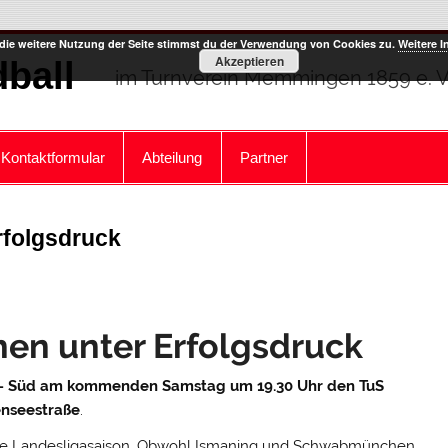
die weitere Nutzung der Seite stimmst du der Verwendung von Cookies zu.
Weitere I
Akzeptieren
ball
im Turnverein Memmingen 1859 e. V
Kontaktformular
Abteilung
Partner
rfolgsdruck
en unter Erfolgsdruck
– Süd am kommenden Samstag um 19.30 Uhr den TuS
enseestraße
.
eite Landesligasaison. Obwohl Ismaning und Schwabmünchen,