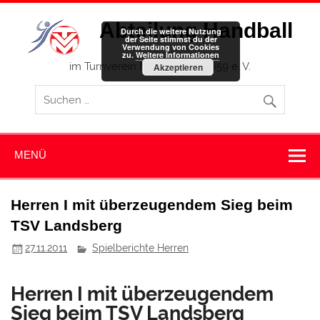
Zum
Inhalt
Abteilung Handball
springen
Durch die weitere Nutzung
der Seite stimmst du der
Verwendung von Cookies
zu.
Weitere Informationen
im Turnverein Memmingen 1859 e. V.
Akzeptieren
MENÜ
Herren I mit überzeugendem Sieg beim
TSV Landsberg
27.11.2011
Spielberichte Herren
Herren I mit überzeugendem
Sieg beim TSV Landsberg