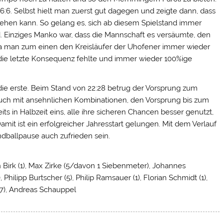
6:6. Selbst hielt man zuerst gut dagegen und zeigte dann, dass
ehen kann. So gelang es, sich ab diesem Spielstand immer
and. Einziges Manko war, dass die Mannschaft es versäumte, den
 da man zum einen den Kreisläufer der Uhofener immer wieder
 die letzte Konsequenz fehlte und immer wieder 100%ige
 die erste. Beim Stand von 22:28 betrug der Vorsprung zum
 auch mit ansehnlichen Kombinationen, den Vorsprung bis zum
its in Halbzeit eins, alle ihre sicheren Chancen besser genutzt,
mit ist ein erfolgreicher Jahresstart gelungen. Mit dem Verlauf
dballpause auch zufrieden sein.
 Birk (1), Max Zirke (5/davon 1 Siebenmeter), Johannes
 Philipp Burtscher (5), Philip Ramsauer (1), Florian Schmidt (1),
 (7), Andreas Schauppel