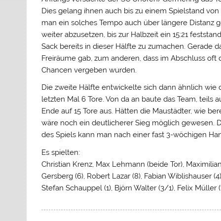
Dies gelang ihnen auch bis zu einem Spielstand von 
man ein solches Tempo auch über längere Distanz g
weiter abzusetzen, bis zur Halbzeit ein 15:21 festst
Sack bereits in dieser Hälfte zu zumachen. Gerade
Freiräume gab, zum anderen, dass im Abschluss oft
Chancen vergeben wurden.
Die zweite Hälfte entwickelte sich dann ähnlich wie
letzten Mal 6 Tore. Von da an baute das Team, teils
Ende auf 15 Tore aus. Hätten die Maustädter, wie bere
wäre noch ein deutlicherer Sieg möglich gewesen. Da
des Spiels kann man nach einer fast 3-wöchigen Han
Es spielten:
Christian Krenz, Max Lehmann (beide Tor), Maximilian
Gersberg (6), Robert Lazar (8), Fabian Wiblishauser (4),
Stefan Schauppel (1), Björn Walter (3/1), Felix Müller