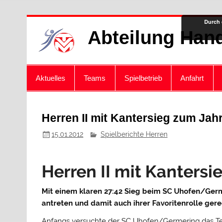
Zum
Durch 
Inhalt
Abteilung Hand
springen
Aktuelles
Teams
Spielbetrieb
Anfahrt
Herren II mit Kantersieg zum Ja
15.01.2012
Spielberichte Herren
Herren II mit Kanters
Mit einem klaren 27:42 Sieg beim SC Uhofen/Ger
antreten und damit auch ihrer Favoritenrolle ger
Anfangs versuchte der SC Uhofen/Germering das Te