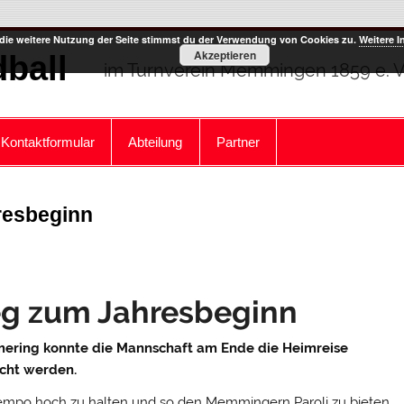
die weitere Nutzung der Seite stimmst du der Verwendung von Cookies zu.
Weitere I
Akzeptieren
ball
im Turnverein Memmingen 1859 e. V
Kontaktformular
Abteilung
Partner
hresbeginn
ieg zum Jahresbeginn
mering konnte die Mannschaft am Ende die Heimreise
echt werden.
mpo hoch zu halten und so den Memmingern Paroli zu bieten.