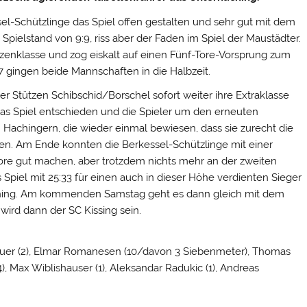
el-Schützlinge das Spiel offen gestalten und sehr gut mit dem
 Spielstand von 9:9, riss aber der Faden im Spiel der Maustädter.
tzenklasse und zog eiskalt auf einen Fünf-Tore-Vorsprung zum
7 gingen beide Mannschaften in die Halbzeit.
 Stützen Schibschid/Borschel sofort weiter ihre Extraklasse
das Spiel entschieden und die Spieler um den erneuten
achingern, die wieder einmal bewiesen, dass sie zurecht die
en. Am Ende konnten die Berkessel-Schützlinge mit einer
ore gut machen, aber trotzdem nichts mehr an der zweiten
Spiel mit 25:33 für einen auch in dieser Höhe verdienten Sieger
hing. Am kommenden Samstag geht es dann gleich mit dem
wird dann der SC Kissing sein.
sauer (2), Elmar Romanesen (10/davon 3 Siebenmeter), Thomas
4), Max Wiblishauser (1), Aleksandar Radukic (1), Andreas