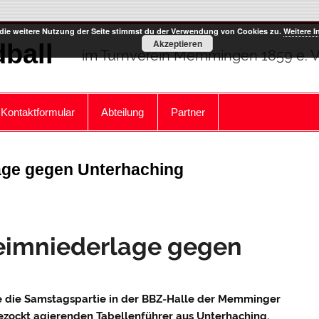
die weitere Nutzung der Seite stimmst du der Verwendung von Cookies zu.
Weitere I
Akzeptieren
ball
im Turnverein Memmingen 1859 e. V
Kontaktformular
Abteilung
Partner
lage gegen Unterhaching
Heimniederlage gegen
e die Samstagspartie in der BBZ-Halle der Memminger
zockt agierenden Tabellenführer aus Unterhaching.