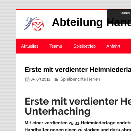
Zum
Durch 
Inhalt
Abteilung Hand
springen
Aktuelles
Teams
Spielbetrieb
Anfahrt
Erste mit verdienter Heimnieder
05.03.2012
Spielberichte Herren
Erste mit verdienter 
Unterhaching
Mit einer verdienten 25:33-Heimniederlage endet
Handballer gegen einen zu starken und dazu abge