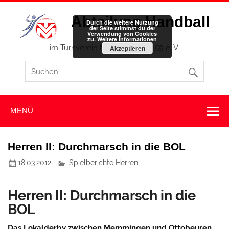
Zum
Inhalt
Abteilung Handball
springen
Durch die weitere Nutzung
der Seite stimmst du der
Verwendung von Cookies
zu.
Weitere Informationen
im Turnverein Memmingen 1859 e. V.
Akzeptieren
MENÜ
Herren II: Durchmarsch in die BOL
18.03.2012
Spielberichte Herren
Herren II: Durchmarsch in die
BOL
Das Lokalderby zwischen Memmingen und Ottobeuren