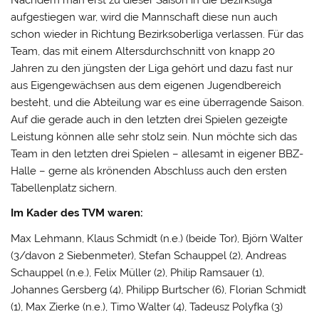
Nachdem man erst zu dieser Saison in die Bezirksliga
aufgestiegen war, wird die Mannschaft diese nun auch
schon wieder in Richtung Bezirksoberliga verlassen. Für das
Team, das mit einem Altersdurchschnitt von knapp 20
Jahren zu den jüngsten der Liga gehört und dazu fast nur
aus Eigengewächsen aus dem eigenen Jugendbereich
besteht, und die Abteilung war es eine überragende Saison.
Auf die gerade auch in den letzten drei Spielen gezeigte
Leistung können alle sehr stolz sein. Nun möchte sich das
Team in den letzten drei Spielen – allesamt in eigener BBZ-
Halle – gerne als krönenden Abschluss auch den ersten
Tabellenplatz sichern.
Im Kader des TVM waren:
Max Lehmann, Klaus Schmidt (n.e.) (beide Tor), Björn Walter
(3/davon 2 Siebenmeter), Stefan Schauppel (2), Andreas
Schauppel (n.e.), Felix Müller (2), Philip Ramsauer (1),
Johannes Gersberg (4), Philipp Burtscher (6), Florian Schmidt
(1), Max Zierke (n.e.), Timo Walter (4), Tadeusz Polyfka (3)