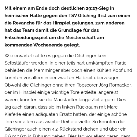
Mit einem am Ende doch deutlichen 29:23-Sieg in
heimischer Halle gegen den TSV Gilching II ist zum einen
die Revanche für das Hinspiel gelungen, zum anderen
hat das Team damit die Grundlage für das
Entscheidungsspiel um die Meisterschaft am
kommenden Wochenende gelegt.
Wie erwartet sollte es gegen die Gilchinger kein
Selbstläufer werden. In einer teils hart umkämpften Partie
behielten die Memminger aber doch einen kühlen Kopf und
konnten vor allem in der zweiten Halbzeit überzeugen.
Obwohl die Gilchinger ohne ihren Topscorer Jörg Romacker,
der im Hinspiel einige wichtige Tore erzielte, angereist
waren, konnten sie die Maustädter lange Zeit ärgern. Dies
lag auch daran, dass sie im linken Rückraum mit Marc
Kieferle einen adäquaten Ersatz hatten, der einige schöne
Tore vor allem aus zweiter Reihe erzielte. So konnten die
Gilchinger auch einen 4:2-Rückstand drehen und über ein
6:6 mit 6:9 in Führung gehen. Dies lag vor allem daran, dass