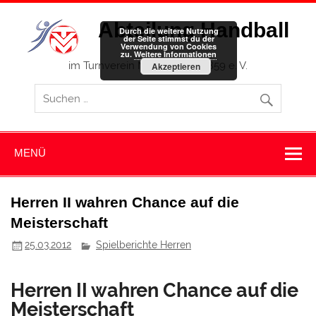
Zum
Inhalt
Abteilung Handball
springen
Durch die weitere Nutzung
der Seite stimmst du der
Verwendung von Cookies
zu.
Weitere Informationen
im Turnverein Memmingen 1859 e. V.
Akzeptieren
MENÜ
Herren II wahren Chance auf die
Meisterschaft
25.03.2012
Spielberichte Herren
Herren II wahren Chance auf die
Meisterschaft