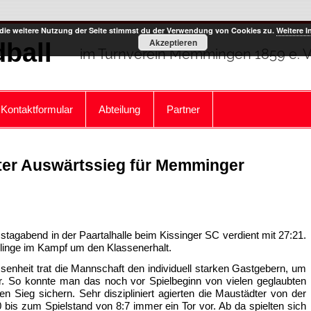
die weitere Nutzung der Seite stimmst du der Verwendung von Cookies zu.
Weitere I
Akzeptieren
ball
im Turnverein Memmingen 1859 e. V
Kontaktformular
Abteilung
Partner
nter Auswärtssieg für Memminger
abend in der Paartalhalle beim Kissinger SC verdient mit 27:21.
tzlinge im Kampf um den Klassenerhalt.
senheit trat die Mannschaft den individuell starken Gastgebern, um
. So konnte man das noch vor Spielbeginn von vielen geglaubten
 Sieg sichern. Sehr diszipliniert agierten die Maustädter von der
 bis zum Spielstand von 8:7 immer ein Tor vor. Ab da spielten sich