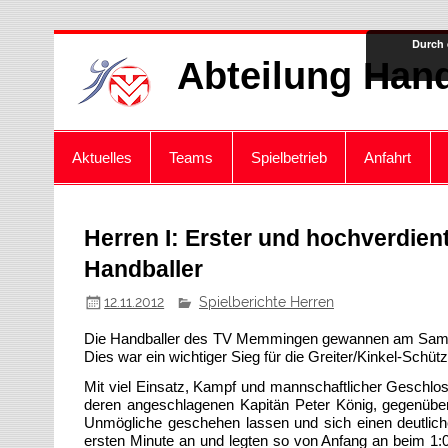
Zum
Durch 
Inhalt
Abteilung Hand
springen
Aktuelles
Teams
Spielbetrieb
Anfahrt
Herren I: Erster und hochverdie
Handballer
12.11.2012
Spielberichte Herren
Die Handballer des TV Memmingen gewannen am Samstag
Dies war ein wichtiger Sieg für die Greiter/Kinkel-Schü
Mit viel Einsatz, Kampf und mannschaftlicher Geschlos
deren angeschlagenen Kapitän Peter König, gegenüber
Unmögliche geschehen lassen und sich einen deutlichen
ersten Minute an und legten so von Anfang an beim 1:0