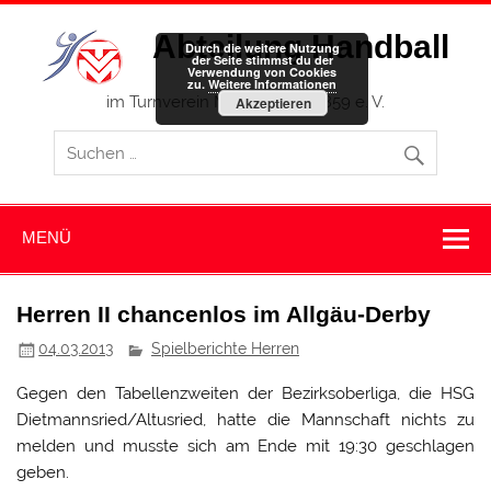
Zum
Inhalt
Abteilung Handball
springen
Durch die weitere Nutzung
der Seite stimmst du der
Verwendung von Cookies
zu.
Weitere Informationen
im Turnverein Memmingen 1859 e. V.
Akzeptieren
MENÜ
Herren II chancenlos im Allgäu-Derby
04.03.2013
Spielberichte Herren
Gegen den Tabellenzweiten der Bezirksoberliga, die HSG
Dietmannsried/Altusried, hatte die Mannschaft nichts zu
melden und musste sich am Ende mit 19:30 geschlagen
geben.