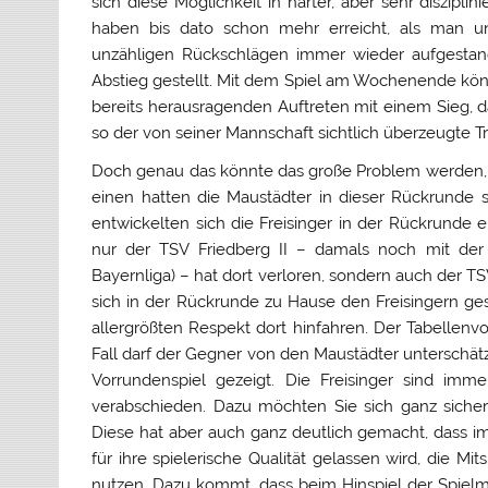
sich diese Möglichkeit in harter, aber sehr diszipli
haben bis dato schon mehr erreicht, als man uns
unzähligen Rückschlägen immer wieder aufgesta
Abstieg gestellt. Mit dem Spiel am Wochenende kö
bereits herausragenden Auftreten mit einem Sieg, da
so der von seiner Mannschaft sichtlich überzeugte Tra
Doch genau das könnte das große Problem werden, de
einen hatten die Maustädter in dieser Rückrunde 
entwickelten sich die Freisinger in der Rückrunde
nur der TSV Friedberg II – damals noch mit der 
Bayernliga) – hat dort verloren, sondern auch der T
sich in der Rückrunde zu Hause den Freisingern g
allergrößten Respekt dort hinfahren. Der Tabellenvo
Fall darf der Gegner von den Maustädter unterschät
Vorrundenspiel gezeigt. Die Freisinger sind imm
verabschieden. Dazu möchten Sie sich ganz sicher a
Diese hat aber auch ganz deutlich gemacht, dass 
für ihre spielerische Qualität gelassen wird, die M
nutzen. Dazu kommt, dass beim Hinspiel der Spielma