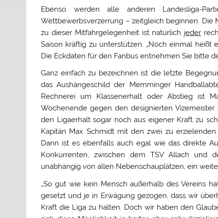
Ebenso werden alle anderen Landesliga-Par
Wettbewerbsverzerrung – zeitgleich beginnen. Die
zu dieser Mitfahrgelegenheit ist natürlich
jeder
rech
Saison kräftig zu unterstützen. „Noch einmal heißt 
Die Eckdaten für den Fanbus entnehmen Sie bitte 
Ganz einfach zu bezeichnen ist die letzte Begegn
das Aushängeschild der Memminger Handballabtei
Rechnerei um Klassenerhalt oder Abstieg ist 
Wochenende gegen den designierten Vizemeister au
den Ligaerhalt sogar noch aus eigener Kraft zu s
Kapitän Max Schmidt mit den zwei zu erzielenden
Dann ist es ebenfalls auch egal wie das direkte 
Konkurrenten, zwischen dem TSV Allach und 
unabhängig von allen Nebenschauplätzen, ein weiter
„
So gut wie kein Mensch außerhalb des Vereins hat
gesetzt und je in Erwägung gezogen, dass wir über
Kraft die Liga zu halten. Doch wir haben den Glau