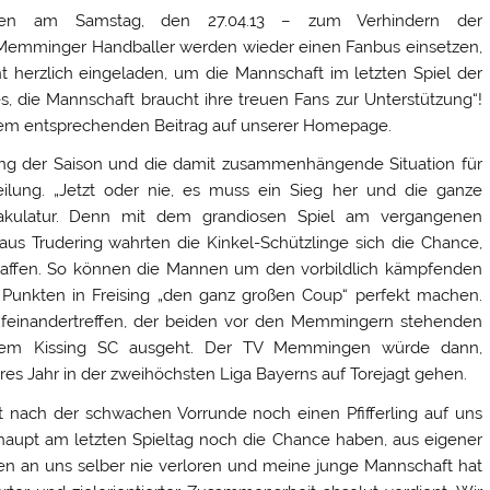
tien am Samstag, den 27.04.13 – zum Verhindern der
 Memminger Handballer werden wieder einen Fanbus einsetzen,
t herzlich eingeladen, um die Mannschaft im letzten Spiel der
es, die Mannschaft braucht ihre treuen Fans zur Unterstützung“!
dem entsprechenden Beitrag auf unserer Homepage.
ung der Saison und die damit zusammenhängende Situation für
lung. „Jetzt oder nie, es muss ein Sieg her und die ganze
Makulatur. Denn mit dem grandiosen Spiel am vergangenen
s Trudering wahrten die Kinkel-Schützlinge sich die Chance,
chaffen. So können die Mannen um den vorbildlich kämpfenden
 Punkten in Freising „den ganz großen Coup“ perfekt machen.
Aufeinandertreffen, der beiden vor den Memmingern stehenden
dem Kissing SC ausgeht. Der TV Memmingen würde dann,
es Jahr in der zweihöchsten Liga Bayerns auf Torejagt gehen.
 nach der schwachen Vorrunde noch einen Pfifferling auf uns
haupt am letzten Spieltag noch die Chance haben, aus eigener
ben an uns selber nie verloren und meine junge Mannschaft hat