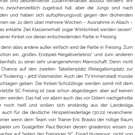
nierter und zielorientierter Zusammenarbeit absolut verdient. Wir
 zwischenzeitlich zugetraut hat, aber die Jungs sind nach
nden und haben sich aufopferungsvoll gegen den drohenden
nnen sie, zu dem über mehrere Wochen – Ausnahme in Allach –
s erklärte Ziel Klassenerhalt sogar Wirklichkeit werden lassen“,
iner Kinkel vor dieser entscheidenden Partie in Freising.
nn alles andere außer einfach wird die Partie in Freising. Zum
schon ein „großes Endspiel-Negativerlebnis“ und zum anderen
 ebenfalls zu einer sehr unangenehmen Mannschaft. Denn nicht
Chance auf den zweiten Tabellenplatz (Relegationsplatz zur
SV Trudering – jetzt Vizemeister. Auch der TV Immenstadt musste
eschlagen geben. Die Kinkel-Schützlinge werden somit mit dem
rletzte SC Freising ist zwar schon abgestiegen, aber auf keinen
zen werden. Das hat vor allem auch das vor Ostern nachgeholte
er noch heiß und wollen sich anständig aus der Landesliga
uch für die deutliche Hinspielniederlage (30:21) revanchiere.
immer wenn dem Team von Trainer Eric Brasko der nötige Raum
itspieler um Goalgetter Paul Becker diesen gnadenlos wissen zu
cher auf Seiten des Freisinger SC, Ernad Huzejrovic, nicht von