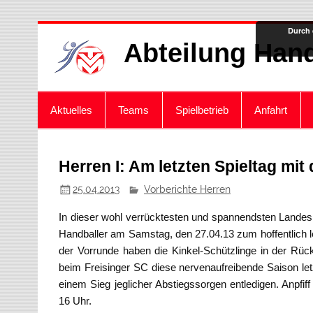
Zum
Durch 
Inhalt
Abteilung Hand
springen
Aktuelles
Teams
Spielbetrieb
Anfahrt
Herren I: Am letzten Spieltag mi
25.04.2013
Vorberichte Herren
In dieser wohl verrücktesten und spannendsten Landes
Handballer am Samstag, den 27.04.13 zum hoffentlich le
der Vorrunde haben die Kinkel-Schützlinge in der Rü
beim Freisinger SC diese nervenaufreibende Saison let
einem Sieg jeglicher Abstiegssorgen entledigen. Anpfiff 
16 Uhr.