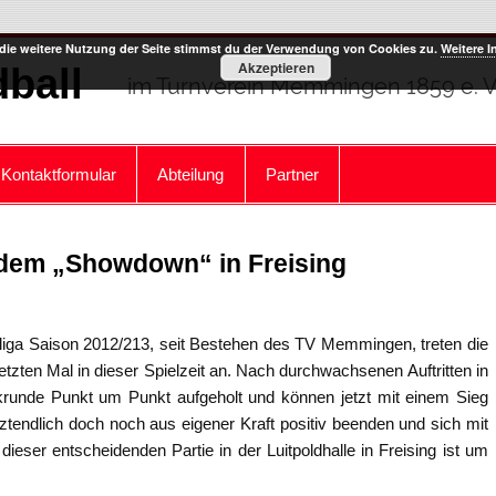
die weitere Nutzung der Seite stimmst du der Verwendung von Cookies zu.
Weitere I
Akzeptieren
ball
im Turnverein Memmingen 1859 e. V
Kontaktformular
Abteilung
Partner
t dem „Showdown“ in Freising
liga Saison 2012/213, seit Bestehen des TV Memmingen, treten die
tzten Mal in dieser Spielzeit an. Nach durchwachsenen Auftritten in
ckrunde Punkt um Punkt aufgeholt und können jetzt mit einem Sieg
ztendlich doch noch aus eigener Kraft positiv beenden und sich mit
dieser entscheidenden Partie in der Luitpoldhalle in Freising ist um