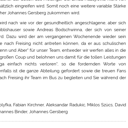
ätzlich eingreifen wird. Somit noch eine weitere variable Stärke
acher Johannes Gersberg zukommen wird.
rd nach wie vor der gesundheitlich angeschlagene, aber sich
lishauser sowie Andreas Bodschwinna, der sich von seiner
wird. Dazu wird der am vergangenen Wochenende wieder sein
e nach Freising nicht antreten können, da er aus schulischen
enn und Aber“ für unser Team, entweder wir werfen alles in die
großen Coup und belohnen uns damit für die tollen Leistungen
ga einfach nichts verloren“, so die fordernden Worte von
enfalls ist die ganze Abteilung gefordert sowie die treuen Fans
ch Freising ihr Team im Bus zu begleiten und Sie während der
olyfka, Fabian Kirchner, Aleksandar Radukic, Miklos Szücs, David
Johannes Binder, Johannes Gersberg