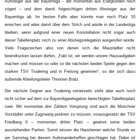
Aufsteiger aus der Bayernliga – der momentan aus Etatgründen noch
zögert – und dem damit folgerichtigen dritten Absteiger aus der
Bayernliga ab. Im besten Falle aber könnte man noch Platz 10
erreichen und wäre damit über dem Strich und würde in der Landesliga
bleiben, wenn aufgrund einer neuen Konstellation nicht sogar auch
dieser Tabellenplatz noch zu einer Abstiegsrelegation ausgerufen würde.
Viele Fragezeichen also von denen sich die Maustädter nicht
beeindrucken lassen dürfen, „Fakt ist, wir werden unsere Hausaufgaben
machen und müssen so oder so die nächsten beiden Spiele gegen den
starken TSV Trudering und in Freising gewinnen“, so der sich dazu
äußernde Abteilungsleiter Thorsten Bratz.
Der nächste Gegner aus Trudering seinerseits steht aber auch noch
nicht sicher auf dem zur Bayernligarelegation berechtigten Tabellenplatz
zwei. Mit momentan drei Zählern Vorsprung sind auch die Münchner
Vorstädter unter Zugzwang punkten zu müssen, vorausgesetzt der TSV
Friedberg II – momentan dritter Platz – gewinnt seine beiden
ausstehenden Partien. Somit wissen die Hausherren welche Stunde es
am Samstag bei diesem Aufeinandertreffen geschlagen hat. Dabei ist