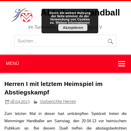
Zum
Inhalt
Abteilung Handball
springen
Durch die weitere Nutzung
der Seite stimmst du der
Verwendung von Cookies
zu.
Weitere Informationen
im Turnverein Memmingen 1859 e. V.
Akzeptieren
MENÜ
Herren I mit letztem Heimspiel im
Abstiegskampf
18.04.2013
Vorberichte Herren
Zum letzten Mal in dieser hart umkämpften Spielzeit treten die
Memminger Handballer am Samstag, den 20.04.13 vor heimischem
Publikum an. Bei diesem Duell treffen die abstiegsbedrohten