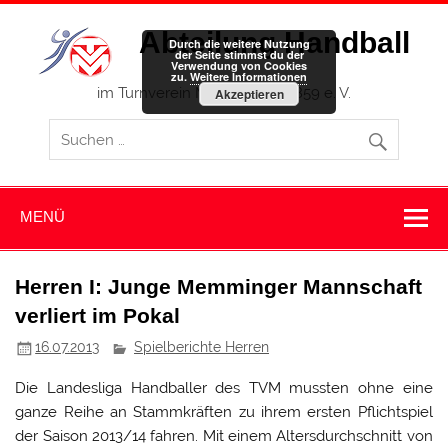
Zum
Inhalt
Abteilung Handball
springen
Durch die weitere Nutzung
der Seite stimmst du der
Verwendung von Cookies
zu.
Weitere Informationen
im Turnverein Memmingen 1859 e. V.
Akzeptieren
MENÜ
Herren I: Junge Memminger Mannschaft
verliert im Pokal
16.07.2013
Spielberichte Herren
Die Landesliga Handballer des TVM mussten ohne eine
ganze Reihe an Stammkräften zu ihrem ersten Pflichtspiel
der Saison 2013/14 fahren. Mit einem Altersdurchschnitt von