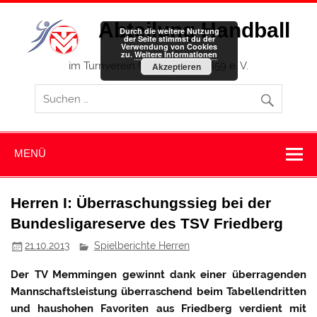
Zum
Inhalt
Abteilung Handball
springen
Durch die weitere Nutzung
der Seite stimmst du der
Verwendung von Cookies
zu.
Weitere Informationen
im Turnverein Memmingen 1859 e. V.
Akzeptieren
MENÜ
Herren I: Überraschungssieg bei der
Bundesligareserve des TSV Friedberg
21.10.2013
Spielberichte Herren
Der TV Memmingen gewinnt dank einer überragenden
Mannschaftsleistung überraschend beim Tabellendritten
und haushohen Favoriten aus Friedberg verdient mit