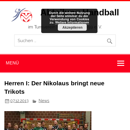
Zum
Inhalt
Abteilung Handball
springen
Durch die weitere Nutzung
der Seite stimmst du der
Verwendung von Cookies
zu.
Weitere Informationen
im Turnverein Memmingen 1859 e. V.
Akzeptieren
MENÜ
Herren I: Der Nikolaus bringt neue
Trikots
07.12.2013
News