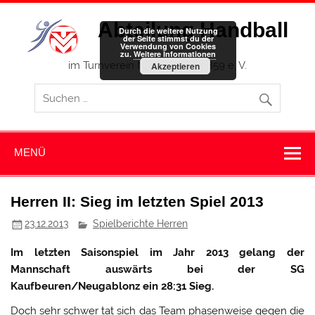
Zum
Inhalt
Abteilung Handball
springen
Durch die weitere Nutzung
der Seite stimmst du der
Verwendung von Cookies
zu.
Weitere Informationen
im Turnverein Memmingen 1859 e. V.
Akzeptieren
MENÜ
Herren II: Sieg im letzten Spiel 2013
23.12.2013
Spielberichte Herren
Im letzten Saisonspiel im Jahr 2013 gelang der
Mannschaft auswärts bei der SG
Kaufbeuren/Neugablonz ein 28:31 Sieg.
Doch sehr schwer tat sich das Team phasenweise gegen die