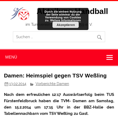
Zum
Inhalt
Abteilung Handball
springen
Durch die weitere Nutzung
der Seite stimmst du der
Verwendung von Cookies
zu.
Weitere Informationen
im Turnverein Memmingen 1859 e. V.
Akzeptieren
MENÜ
Damen: Heimspiel gegen TSV Weßling
13.02.2014
Vorberichte Damen
Nach dem erfreulichen 12:17 Auswärtserfolg beim TUS
Fürstenfeldbruck haben die TVM- Damen am Samstag,
den 15.2.2014 um 17:15 Uhr in der BBZ-Halle den
Tabellennachbarn vom TSV Weßling zu Gast.