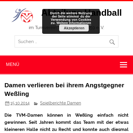
Zum
Inhalt
Abteilung Handball
springen
Durch die weitere Nutzung
der Seite stimmst du der
Verwendung von Cookies
zu.
Weitere Informationen
im Turnverein Memmingen 1859 e. V.
Akzeptieren
MENÜ
Damen verlieren bei ihrem Angstgegner
Weßling
15.10.2014
Spielberichte Damen
Die TVM-Damen können in Weßling einfach nicht
gewinnen. Seit Jahren kommt das Team mit der etwas
kleineren Halle nicht zu Recht und konnte auch diesmal