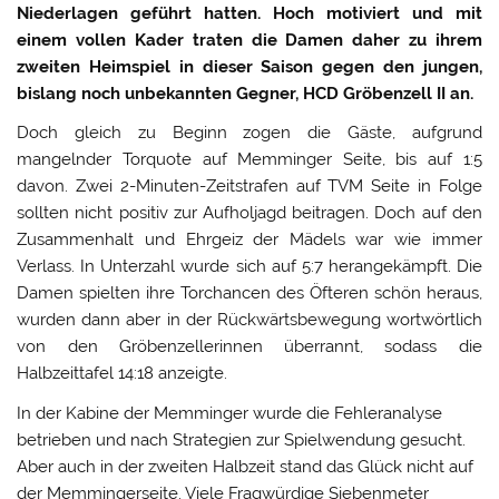
Niederlagen geführt hatten. Hoch motiviert und mit
einem vollen Kader traten die Damen daher zu ihrem
zweiten Heimspiel in dieser Saison gegen den jungen,
bislang noch unbekannten Gegner, HCD Gröbenzell II an.
Doch gleich zu Beginn zogen die Gäste, aufgrund
mangelnder Torquote auf Memminger Seite, bis auf 1:5
davon. Zwei 2-Minuten-Zeitstrafen auf TVM Seite in Folge
sollten nicht positiv zur Aufholjagd beitragen. Doch auf den
Zusammenhalt und Ehrgeiz der Mädels war wie immer
Verlass. In Unterzahl wurde sich auf 5:7 herangekämpft. Die
Damen spielten ihre Torchancen des Öfteren schön heraus,
wurden dann aber in der Rückwärtsbewegung wortwörtlich
von den Gröbenzellerinnen überrannt, sodass die
Halbzeittafel 14:18 anzeigte.
In der Kabine der Memminger wurde die Fehleranalyse
betrieben und nach Strategien zur Spielwendung gesucht.
Aber auch in der zweiten Halbzeit stand das Glück nicht auf
der Memmingerseite. Viele Fragwürdige Siebenmeter