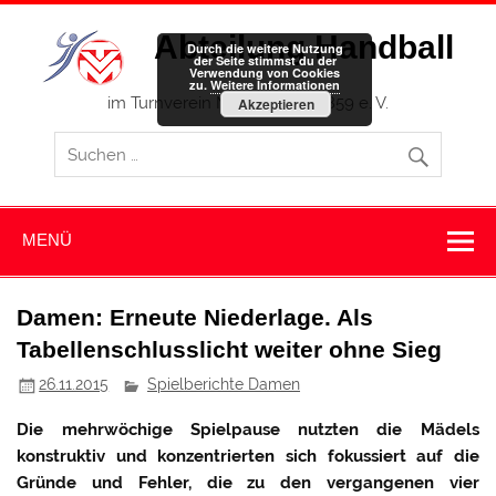
Zum
Inhalt
Abteilung Handball
springen
Durch die weitere Nutzung
der Seite stimmst du der
Verwendung von Cookies
zu.
Weitere Informationen
im Turnverein Memmingen 1859 e. V.
Akzeptieren
MENÜ
Damen: Erneute Niederlage. Als
Tabellenschlusslicht weiter ohne Sieg
26.11.2015
Spielberichte Damen
Die mehrwöchige Spielpause nutzten die Mädels
konstruktiv und konzentrierten sich fokussiert auf die
Gründe und Fehler, die zu den vergangenen vier