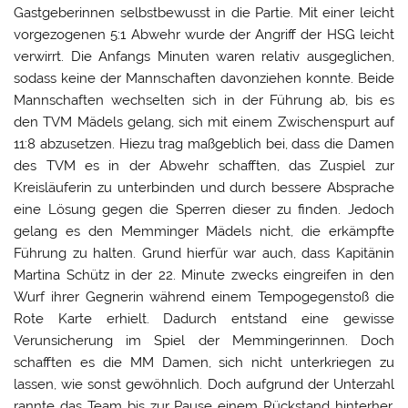
Gastgeberinnen selbstbewusst in die Partie. Mit einer leicht
vorgezogenen 5:1 Abwehr wurde der Angriff der HSG leicht
verwirrt. Die Anfangs Minuten waren relativ ausgeglichen,
sodass keine der Mannschaften davonziehen konnte. Beide
Mannschaften wechselten sich in der Führung ab, bis es
den TVM Mädels gelang, sich mit einem Zwischenspurt auf
11:8 abzusetzen. Hiezu trag maßgeblich bei, dass die Damen
des TVM es in der Abwehr schafften, das Zuspiel zur
Kreisläuferin zu unterbinden und durch bessere Absprache
eine Lösung gegen die Sperren dieser zu finden. Jedoch
gelang es den Memminger Mädels nicht, die erkämpfte
Führung zu halten. Grund hierfür war auch, dass Kapitänin
Martina Schütz in der 22. Minute zwecks eingreifen in den
Wurf ihrer Gegnerin während einem Tempogegenstoß die
Rote Karte erhielt. Dadurch entstand eine gewisse
Verunsicherung im Spiel der Memmingerinnen. Doch
schafften es die MM Damen, sich nicht unterkriegen zu
lassen, wie sonst gewöhnlich. Doch aufgrund der Unterzahl
rannte das Team bis zur Pause einem Rückstand hinterher.