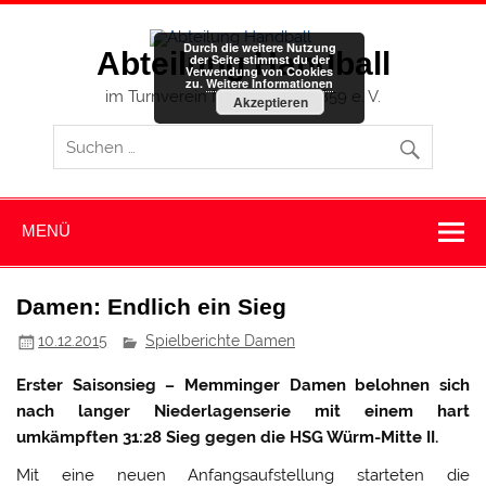
Zum
Inhalt
springen
Durch die weitere Nutzung
Abteilung Handball
der Seite stimmst du der
Verwendung von Cookies
zu.
Weitere Informationen
im Turnverein Memmingen 1859 e. V.
Akzeptieren
MENÜ
Damen: Endlich ein Sieg
10.12.2015
Spielberichte Damen
Erster Saisonsieg – Memminger Damen belohnen sich
nach langer Niederlagenserie mit einem hart
umkämpften 31:28 Sieg gegen die HSG Würm-Mitte II.
Mit eine neuen Anfangsaufstellung starteten die