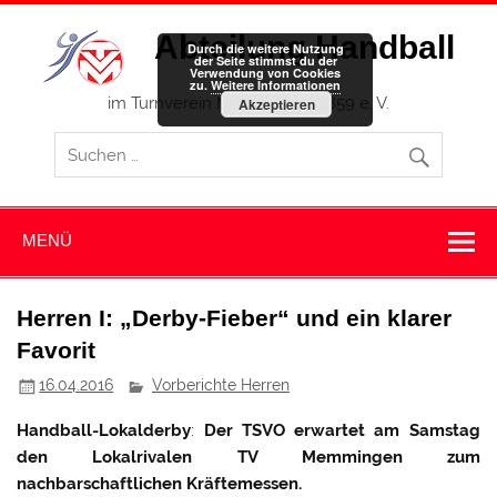
Zum
Inhalt
Abteilung Handball
springen
Durch die weitere Nutzung
der Seite stimmst du der
Verwendung von Cookies
zu.
Weitere Informationen
im Turnverein Memmingen 1859 e. V.
Akzeptieren
MENÜ
Herren I: „Derby-Fieber“ und ein klarer
Favorit
16.04.2016
Vorberichte Herren
Handball-Lokalderby
:
Der TSVO erwartet am Samstag
den Lokalrivalen TV Memmingen zum
nachbarschaftlichen Kräftemessen.