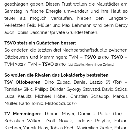
geschlagen geben. Diesen Frust wollen die Maustädter am
Samstag in frische Energie umwandeln und ihre Haut so
teuer als möglich verkaufen. Neben den Langzeit-
Verletzten Felix Müller und Max Lehmann wird beim Derby
auch Tobias Daschner (private Gründe) fehlen.
TSVO stets ein Quäntchen besser:
So endeten die letzten drei Nachbarschaftsduelle zwischen
Ottobeuren und Memmingen: TVM –
TSVO
29:30;
TSVO
–
TVM 30:27; TVM –
TSVO
29:30.
(dp) (Quelle: Memminger Zeitung)
So wollen die Rivalen das Lokalderby bestreiten:
TSV Ottobeuren:
Dino Zubac, Daniel Laszlo (?) (Tor) –
Tomislav Sikic, Philipp Dündar, György Szovszki, David Szücs,
Luca Kaulitz, Michael Höbel, Christian Schaupp, Markus
Müller, Karlo Tomic, Miklos Szücs (?)
TV Memmingen:
Thoran Mayer, Dominik Peller (Tor) –
Sebastian Wilken, Zsolt Novak, Tadeusz Polyfka, Fabian
Kirchner, Yannik Haas, Tobias Koch, Maximilian Zierke, Fabian