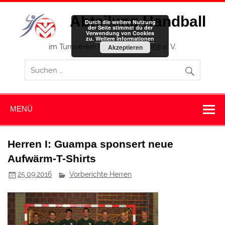
Zum
Inhalt
Abteilung Handball
springen
Durch die weitere Nutzung
der Seite stimmst du der
Verwendung von Cookies
zu.
Weitere Informationen
im Turnverein Memmingen 1859 e. V.
Akzeptieren
MENÜ
Herren I: Guampa sponsert neue
Aufwärm-T-Shirts
25.09.2016
Vorberichte Herren