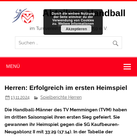
Zum
Inhalt
Abteilung Handball
springen
Durch die weitere Nutzung
der Seite stimmst du der
Verwendung von Cookies
zu.
Weitere Informationen
im Turnverein Memmingen 1859 e. V.
Akzeptieren
MENÜ
Herren: Erfolgreich im ersten Heimspiel
13.11.2024
Spielberichte Herren
Die Handball-Männer des TV Memmingen (TVM) haben
im dritten Saisonspiel ihren ersten Sieg gefeiert. Sie
gewannen ihr Heimspiel gegen die SG Kaufbeuren-
Neugablonz II mit 33:29 (17:14). In der Tabelle der