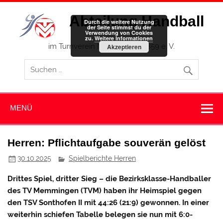
Zum
Inhalt
Abteilung Handball
springen
Durch die weitere Nutzung
der Seite stimmst du der
Verwendung von Cookies
zu.
Weitere Informationen
im Turnverein Memmingen 1859 e. V.
Akzeptieren
MENÜ
Herren: Pflichtaufgabe souverän gelöst
30.10.2025
Spielberichte Herren
Drittes Spiel, dritter Sieg – die Bezirksklasse-Handballer
des TV Memmingen (TVM) haben ihr Heimspiel gegen
den TSV Sonthofen II mit 44:26 (21:9) gewonnen. In einer
weiterhin schiefen Tabelle belegen sie nun mit 6:0-