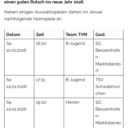
einen guten Rutsch ins neue Jahr 2026.
Neben einigen Auswärtsspielen stehen im Januar
nachfolgende Heimspiele an:
Datum
Zeit
Team TVM
Gast
Sa,
16:00
B-Jugend
SG
10.01.2026
Biessenhofe
n-
Marktoberdo
rf
Sa,
17:15
B-Jugend
TSV
24.01.2026
Schwabmün
chen
Sa,
19:00
Herren
SG
24.01.2026
Biessenhofe
n-
Marktoberdo