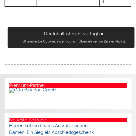
rf
Der Inhalt ist nicht verfügbar.
Bitte erlaube Cookies, indem du auf Übernehmen im Banner klickst.
Premium-Partner
Neueste Beiträge
Herren setzen finales Ausrufezeichen
Damen: Ein Sieg als Abschiedsgeschenk