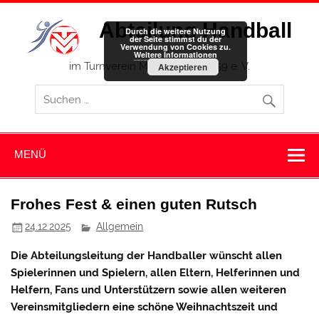
Zum
Inhalt
Abteilung Handball
springen
Durch die weitere Nutzung
der Seite stimmst du der
Verwendung von Cookies zu.
Weitere Informationen
im Turnverein Memmingen 1859 e. V.
Akzeptieren
MENÜ
Frohes Fest & einen guten Rutsch
24.12.2025
Allgemein
Die Abteilungsleitung der Handballer wünscht allen
Spielerinnen und Spielern, allen Eltern, Helferinnen und
Helfern, Fans und Unterstützern sowie allen weiteren
Vereinsmitgliedern eine schöne Weihnachtszeit und