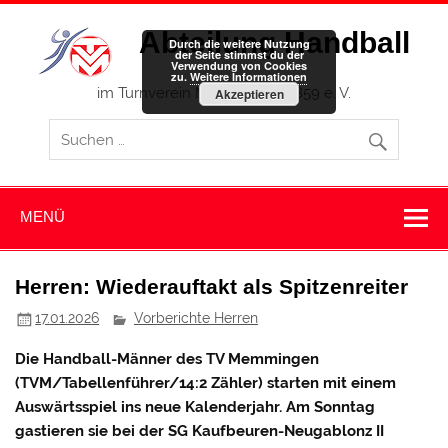
Zum
Inhalt
Abteilung Handball
springen
Durch die weitere Nutzung
der Seite stimmst du der
Verwendung von Cookies
zu.
Weitere Informationen
im Turnverein Memmingen 1859 e. V.
Akzeptieren
MENÜ
Herren: Wiederauftakt als Spitzenreiter
17.01.2026
Vorberichte Herren
Die Handball-Männer des TV Memmingen
(TVM/Tabellenführer/14:2 Zähler) starten mit einem
Auswärtsspiel ins neue Kalenderjahr. Am Sonntag
gastieren sie bei der SG Kaufbeuren-Neugablonz II