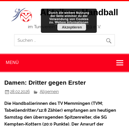
Zum
Inhalt
Abteilung Handball
springen
Durch die weitere Nutzung
der Seite stimmst du der
Verwendung von Cookies
zu.
Weitere Informationen
im Turnverein Memmingen 1859 e. V.
Akzeptieren
MENÜ
Damen: Dritter gegen Erster
28.02.2026
Allgemein
Die Handballerinnen des TV Memmingen (TVM;
Tabellendritter/12:8 Zähler) empfangen am heutigen
Samstag den überragenden Spitzenreiter, die SG
Kempten-Kottern (20:0 Punkte). Der Anwurf der