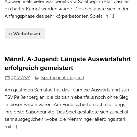
Auswechselspieler war bereits vor Spielbeginn klar, dass es
ein harter Kampf werden würde. Dies bestätigte sich in der
Anfangsphase des sehr körperbetonten Spiels, in […]
» Weiterlesen
Männl. A-Jugend: Längste Auswärtsfahrt
erfolgreich gemeistert
07.12.2025
Spielberichte Jugend
Am gestrigen Samstag trat das Team die Auswärtsfahrt zum
TSV Peißenberg an, die bis dahin ebenfalls noch ohne Sieg
in dieser Saison waren. Am Ende sicherten sich die Jungs
ihre erste Saisonpunkte. Das Spiel gestaltete sich zunächst
sehr ausgeglichen, wobei die Memminger allerdings stark
mit […]