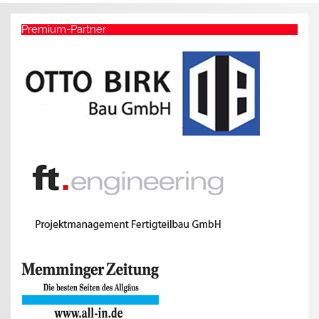
Premium-Partner