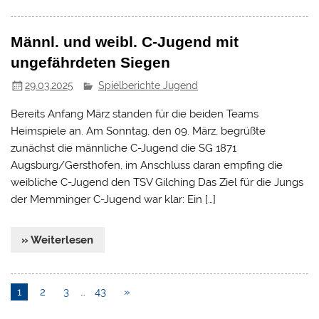
Männl. und weibl. C-Jugend mit
ungefährdeten Siegen
29.03.2025
Spielberichte Jugend
Bereits Anfang März standen für die beiden Teams
Heimspiele an. Am Sonntag, den 09. März, begrüßte
zunächst die männliche C-Jugend die SG 1871
Augsburg/Gersthofen, im Anschluss daran empfing die
weibliche C-Jugend den TSV Gilching Das Ziel für die Jungs
der Memminger C-Jugend war klar: Ein […]
» Weiterlesen
1
2
3
…
43
»