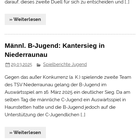
darauf, dieses zweite Duell für sich zu entscheiden und […]
» Weiterlesen
Männl. B-Jugend: Kantersieg in
Niederraunau
29.03.2025
Spielberichte Jugend
Gegen das außer Konkurrenz (a. K.) spielende zweite Team
des TSV Niederraunau gelang der B-Jugend im
Auswärtsspiel am 16. März 2025 ein deutlicher Sieg. Da am
selben Tag die männliche C-Jugend ein Auswärtsspiel in
Haunstetten hatte und die B-Jugend jedoch auf die
Unterstützung der C-Jugendlichen […]
» Weiterlesen