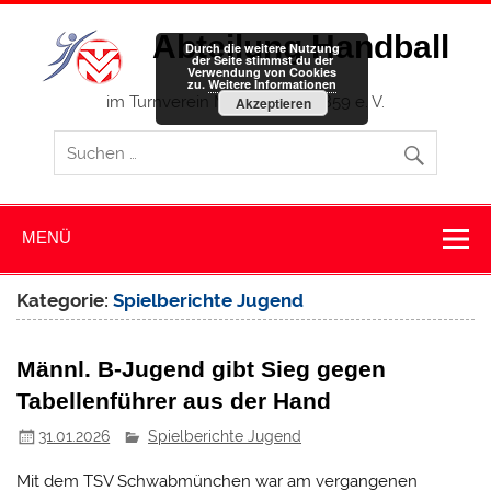
Zum
Inhalt
Abteilung Handball
springen
Durch die weitere Nutzung
der Seite stimmst du der
Verwendung von Cookies
zu.
Weitere Informationen
im Turnverein Memmingen 1859 e. V.
Akzeptieren
MENÜ
Kategorie:
Spielberichte Jugend
Männl. B-Jugend gibt Sieg gegen
Tabellenführer aus der Hand
31.01.2026
Spielberichte Jugend
Mit dem TSV Schwabmünchen war am vergangenen