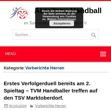
Zum
Inhalt
Abteilung Handball
springen
Durch die weitere Nutzung
der Seite stimmst du der
Verwendung von Cookies
zu.
Weitere Informationen
im Turnverein Memmingen 1859 e. V.
Akzeptieren
MENÜ
Kategorie:
Vorberichte Herren
Erstes Verfolgerduell bereits am 2.
Spieltag – TVM Handballer treffen auf
den TSV Marktoberdorf.
30.09.2009
Vorberichte Herren