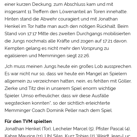
einer kurzen Deckung, zum Abschluss kam und mit
insgesamt 11 Treffern den Löwenanteil an Toren innehatte.
Hinten stand die Abwehr couragiert und mit Jonathan
Henkel im Tor hatte man auch den nötigen Rückhalt. Beim
Stand von 17:17 Mitte des zweiten Durchgangs mobilisierten
die Jungs nochmals alle Kräfte und zogen auf 17:21 davon.
Kempten gelang es nicht mehr den Vorsprung zu
egalisieren und Memmingen siegt 22:26.
„Ich muss meinen Jungs heute ein großes Lob aussprechen.
Es war nicht nur so, dass wir heute ein Mangel an Spielern
allgemein zu verzeichnen hatten, nein, es fehlten mit Göller,
Zierke und Titz drei in unserem Spiel enorm wichtige
Spieler. Umso erfreulicher, dass wir diese Ausfälle
wegstecken konnten“, so der sichtlich erleichterte
Memminger Coach Dominik Peller nach dem Spiel.
Für den TVM spielten
:
Jonathan Henkel (Tor), Lecheler Marcel (5), Pfister Pascal (4),
Kahre Maurice (11), Uhl Silas, Kurz Tobias (2), Weidt Jean-Luc