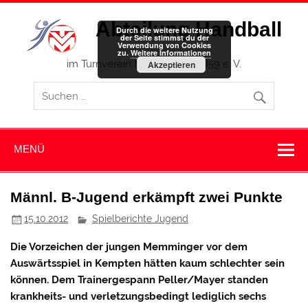
Zum
Inhalt
Abteilung Handball
springen
Durch die weitere Nutzung
der Seite stimmst du der
Verwendung von Cookies
zu.
Weitere Informationen
im Turnverein Memmingen 1859 e. V.
Akzeptieren
MENÜ
Männl. B-Jugend erkämpft zwei Punkte
15.10.2012
Spielberichte Jugend
Die Vorzeichen der jungen Memminger vor dem
Auswärtsspiel in Kempten hätten kaum schlechter sein
können. Dem Trainergespann Peller/Mayer standen
krankheits- und verletzungsbedingt lediglich sechs