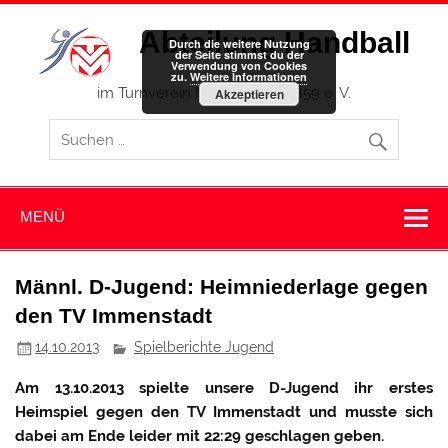
Zum
Inhalt
Abteilung Handball
springen
Durch die weitere Nutzung
der Seite stimmst du der
Verwendung von Cookies
zu.
Weitere Informationen
im Turnverein Memmingen 1859 e. V.
Akzeptieren
MENÜ
Männl. D-Jugend: Heimniederlage gegen
den TV Immenstadt
14.10.2013
Spielberichte Jugend
Am 13.10.2013 spielte unsere D-Jugend ihr erstes
Heimspiel gegen den TV Immenstadt und musste sich
dabei am Ende leider mit 22:29 geschlagen geben.