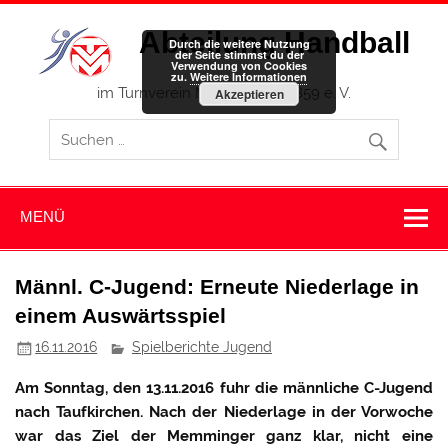
Zum
Inhalt
Abteilung Handball
springen
Durch die weitere Nutzung
der Seite stimmst du der
Verwendung von Cookies
zu.
Weitere Informationen
im Turnverein Memmingen 1859 e. V.
Akzeptieren
MENÜ
Männl. C-Jugend: Erneute Niederlage in
einem Auswärtsspiel
16.11.2016
Spielberichte Jugend
Am Sonntag, den 13.11.2016 fuhr die männliche C-Jugend
nach Taufkirchen. Nach der Niederlage in der Vorwoche
war das Ziel der Memminger ganz klar, nicht eine