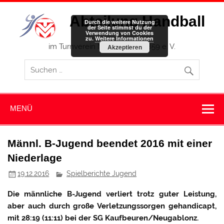
Zum
Inhalt
Abteilung Handball
springen
Durch die weitere Nutzung
der Seite stimmst du der
Verwendung von Cookies
zu.
Weitere Informationen
im Turnverein Memmingen 1859 e. V.
Akzeptieren
MENÜ
Männl. B-Jugend beendet 2016 mit einer
Niederlage
19.12.2016
Spielberichte Jugend
Die männliche B-Jugend verliert trotz guter Leistung,
aber auch durch große Verletzungssorgen gehandicapt,
mit 28:19 (11:11) bei der SG Kaufbeuren/Neugablonz.