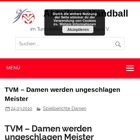
Zum
Inhalt
Abteilung Handball
springen
Durch die weitere Nutzung
der Seite stimmst du der
Verwendung von Cookies
zu.
Weitere Informationen
im Turnverein Memmingen 1859 e. V.
Akzeptieren
MENÜ
TVM – Damen werden ungeschlagen
Meister
24.03.2010
Spielberichte Damen
TVM – Damen werden
ungeschlagen Meister