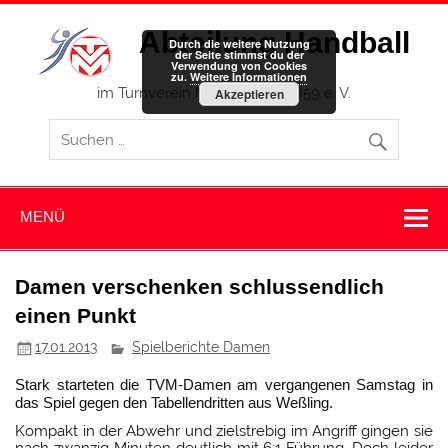
Zum
Inhalt
Abteilung Handball
springen
Durch die weitere Nutzung
der Seite stimmst du der
Verwendung von Cookies
zu.
Weitere Informationen
im Turnverein Memmingen 1859 e. V.
Akzeptieren
MENÜ
Damen verschenken schlussendlich
einen Punkt
17.01.2013
Spielberichte Damen
Stark starteten die TVM-Damen am vergangenen Samstag in
das Spiel gegen den Tabellendritten aus Weßling.
Kompakt in der Abwehr und zielstrebig im Angriff gingen sie