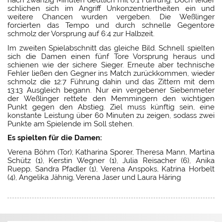
nach zwanzig Minuten deutlich mit 6:1 Führung. Doch leider
schlichen sich im Angriff Unkonzentriertheiten ein und
weitere Chancen wurden vergeben. Die Weßlinger
forcierten das Tempo und durch schnelle Gegentore
schmolz der Vorsprung auf 6:4 zur Halbzeit.
Im zweiten Spielabschnitt das gleiche Bild. Schnell spielten
sich die Damen einen fünf Tore Vorsprung heraus und
schienen wie der sichere Sieger. Erneute aber technische
Fehler ließen den Gegner ins Match zurückkommen, wieder
schmolz die 12:7 Führung dahin und das Zittern mit dem
13:13 Ausgleich begann. Nur ein vergebener Siebenmeter
der Weßlinger rettete den Memmingern den wichtigen
Punkt gegen den Abstieg. Ziel muss künftig sein, eine
konstante Leistung über 60 Minuten zu zeigen, sodass zwei
Punkte am Spielende im Soll stehen.
Es spielten für die Damen:
Verena Böhm (Tor); Katharina Sporer, Theresa Mann, Martina
Schütz (1), Kerstin Wegner (1), Julia Reisacher (6), Anika
Ruepp, Sandra Pfadler (1), Verena Anspoks, Katrina Horbelt
(4), Angelika Jähnig, Verena Jaser und Laura Häring