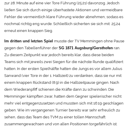
zur 28. Minute auf eine vier Tore Führung (25:21) davonzog. Jedoch
ließen Sie sich durch einige überhastete Aktionen und vermeidbare
Fehler die vermeintlich klare Führung wieder abnehmen, sodass es
nochmal richtig eng wurde. Schließlich sicherten sie sich mit
25:24
erneut einen knappen Sieg.
musste der TV Memmingen ohne Pause
Im dritten und letzten Spiel
gegen den Tabellenführer der
ran.
SG 1871 Augsburg/Gersthofen
Zu diesem Zeitpunkt war jedoch bereits klar, dass diese beiden
Teams sich mit jeweils zwei Siegen für die nächste Runde qualifiziert
hatten. In der ersten Spielhälfte hatten die Jungs es vor allem Julius
Sanwand (vier Tore in der 1. Halbzeit) zu verdanken, dass sie nur mit
einem knappen Rückstand (8:9) in die Halbzeitpause gingen. Nach
dem Wiederanpfiff schienen die Kräfte dann zu schwinden. Die
Memminger kämpften zwar, hatten dem Gegner spielerischer nicht
mehr viel entgegenzusetzen und mussten sich mit 16:19 geschlagen
geben. Wie im vergangenen Turnier bereits war sehr erfreulich zu
sehen, dass das Team des TVM zu einer tollen Mannschaft
zusammengewachsen und von allen Positionen torgefährlich ist.