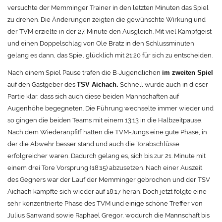
versuchte der Memminger Trainer in den letzten Minuten das Spiel
zu drehen. Die Änderungen zeigten die gewünschte Wirkung und
der TVM erzielte in der 27. Minute den Ausgleich. Mit viel Kampfgeist
und einen Doppelschlag von Ole Bratz in den Schlussminuten
gelang es dann, das Spiel glücklich mit 21:20 für sich zu entscheiden.
Nach einem Spiel Pause trafen die B-Jugendlichen
im zweiten Spiel
auf den Gastgeber des
Schnell wurde auch in dieser
TSV Aichach.
Partie klar, dass sich auch diese beiden Mannschaften auf
Augenhöhe begegneten. Die Führung wechselte immer wieder und
so gingen die beiden Teams mit einem 13:13 in die Halbzeitpause.
Nach dem Wiederanpfiff hatten die TVM-Jungs eine gute Phase, in
der die Abwehr besser stand und auch die Torabschlüsse
erfolgreicher waren. Dadurch gelang es, sich bis zur 21. Minute mit
einem drei Tore Vorsprung (18:15) abzusetzen. Nach einer Auszeit
des Gegners war der Lauf der Memminger gebrochen und der TSV
Aichach kämpfte sich wieder auf 18:17 heran. Doch jetzt folgte eine
sehr konzentrierte Phase des TVM und einige schöne Treffer von
Julius Sanwand sowie Raphael Gregor, wodurch die Mannschaft bis