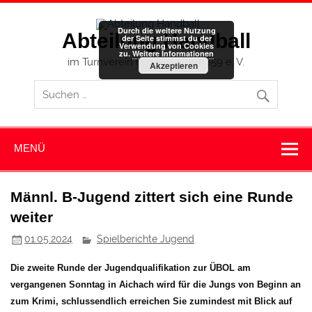
Zum
Inhalt
springen
Durch die weitere Nutzung
Abteilung Handball
der Seite stimmst du der
Verwendung von Cookies
zu.
Weitere Informationen
im Turnverein Memmingen 1859 e. V.
Akzeptieren
MENÜ
Männl. B-Jugend zittert sich eine Runde
weiter
01.05.2024
Spielberichte Jugend
Die zweite Runde der Jugendqualifikation zur ÜBOL am
vergangenen Sonntag in Aichach wird für die Jungs von Beginn an
zum Krimi, schlussendlich erreichen Sie zumindest mit Blick auf