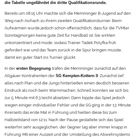
die Tabelle ungefährdet die dritte Qualifikationsrunde.
Bereits um 08:15 Uhr machte sich die Memminger B-Jugend auf den
Weg nach Aichach zu ihrem zweiten Qualifikationsturnier. Beim
Aufwärmen wurde jedoch schon offensichtlich, dass für die TVMler
Sonntagmorgen keine gute Zeit für Handball ist. Sie wirkten
unkonzentriert und müde, sodass Trainer Tadek Polyfka früh
gefordert war und das Team zurück in die Spur bringen musste,
damit ein guter Start ins Turnier glückt.
In der
trafen die Memminger zunächst auf den
ersten Begegnung
Allgäuer Kontrahenten der
. Zunächst lief
SG
Kempten-Kottern II
alles nach Plan und die Jungs hinterließen einen deutlich besseren
Eindruck als noch beim Warmmachen. Schnell konnten sie sich bis
zur 5. Minute mit 6:3 leicht absetzen. Dann kippte das Spiel jedoch
wegen einiger individueller Fehler und die SG ging in der 13. Minute
ihrerseits das erste Mal in Führung und hielten diese bis zum
Halbzeitstand von 12:11. Nach der Pause gestaltete sich das Spiel
weiterhin sehr ausgeglichen, der Gegner lag aber immer knapp in
Führung. Mit einer Auszeit und der Umstellung des Abwehrsystems