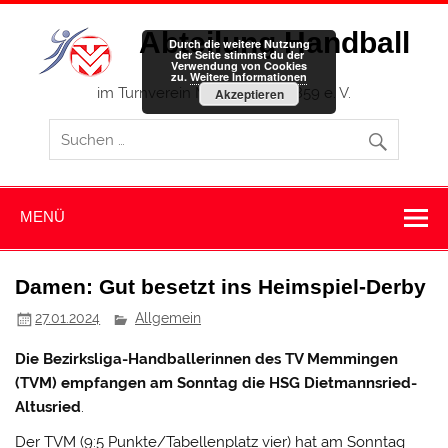
Zum
Inhalt
Abteilung Handball
springen
Durch die weitere Nutzung
der Seite stimmst du der
Verwendung von Cookies
zu.
Weitere Informationen
im Turnverein Memmingen 1859 e. V.
Akzeptieren
MENÜ
Damen: Gut besetzt ins Heimspiel-Derby
27.01.2024
Allgemein
Die Bezirksliga-Handballerinnen des TV Memmingen
(TVM) empfangen am Sonntag die HSG Dietmannsried-
Altusried
.
Der TVM (9:5 Punkte/Tabellenplatz vier) hat am Sonntag