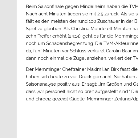
Beim Saisonfinale gegen Mindelheim haben die TVM-
Nach acht Minuten liegen sie mit 2:5 zurück. Als si
fällt es den meisten der rund 100 Zuschauer in der 
Spiel zu glauben. Als Christina Möhrle elf Minuten
zehn Treffer erhöht (24:14), geht es für die Memm
noch um Schadensbegrenzung. Die TVM-Akteurinnen z
da, fünf Minuten vor Schluss verkürzt Carolin Baar 
dann noch einmal die Zügel anziehen, verliert der T
Der Memminger Cheftrainer Maximilian Birk fasst di
haben sich heute zu viel Druck gemacht. Sie haben an
Saisonanalyse positiv aus. Er sagt: „Im Großen und 
dass „wir personell nicht so breit aufgestellt sind.“ 
und Ehrgeiz gezeigt (Quelle: Memminger Zeitung/dp