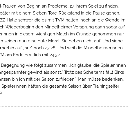
Frauen von Beginn an Probleme, zu ihrem Spiel zu finden.
e später mit einem Sieben-Tore-Rückstand in die Pause gehen,
BBZ-Halle schwer, die es mit TVM halten, noch an die Wende im
 nach Wiederbeginn den Mindelheimer Vorsprung dann sogar auf
ingerinnen in diesem wichtigen Match im Grunde genommen nur
eigen nun eine gute Moral. Sie geben nicht auf. Und siehe
immerhin auf „nur“ noch 23:28. Und weil die Mindelheimerinnen
VM am Ende deutlich mit 24:32.
e Begegnung wie folgt zusammen: „Ich glaube, die Spielerinnen
gespannter gewirkt als sonst.“ Trotz des Scheiterns fällt Birks
Ganzen bin ich mit der Saison zufrieden.“ Man müsse bedenken,
Die Spielerinnen hätten die gesamte Saison über Trainingseifer
).