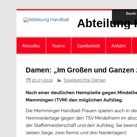
Zum
Durch 
Inhalt
Abteilung 
springen
Aktuelles
Teams
Spielbetrieb
Anfahrt
Damen: „Im Großen und Ganzen 
20.03.2024
Spielberichte Damen
Nach einer deutlichen Heimpleite gegen Mindelhe
Memmingen (TVM) den möglichen Aufstieg.
Die Memminger Handball-Frauen spielen auch in der 
Heimniederlage gegen den TSV Mindelheim im absch
der Staffelmeisterschaft und den Aufstieg. Sie beend
sieben Siege, zwei Remis und drei Niederlagen).